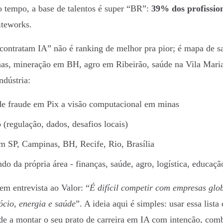
 tempo, a base de talentos é super “BR”:
39% dos profission
iteworks.
contratam IA” não é ranking de melhor pra pior; é mapa de sa
s, mineração em BH, agro em Ribeirão, saúde na Vila Marian
ndústria:
de fraude em Pix a visão computacional em minas
o
(regulação, dados, desafios locais)
 SP, Campinas, BH, Recife, Rio, Brasília
do da própria área - finanças, saúde, agro, logística, educaçã
m entrevista ao Valor: “
É difícil competir com empresas gl
cio, energia e saúde
”. A ideia aqui é simples: usar essa lis
nde a montar o seu prato de carreira em IA com intenção, com