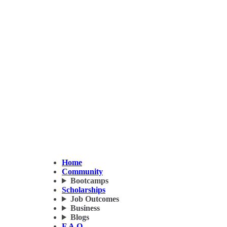
Home
Community
Bootcamps
Scholarships
Job Outcomes
Business
Blogs
F.A.Q.