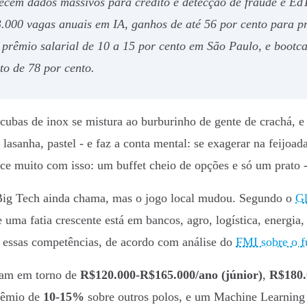
ecem dados massivos para crédito e detecção de fraude e EdT
.000 vagas anuais em IA, ganhos de até 56 por cento para prof
prêmio salarial de 10 a 15 por cento em São Paulo, e boot
o de 78 por cento.
cubas de inox se mistura ao burburinho de gente de crachá, e 
 lasanha, pastel - e faz a conta mental: se exagerar na feijo
ce muito com isso: um buffet cheio de opções e só um prato -
 Big Tech ainda chama, mas o jogo local mudou. Segundo o
Gl
 uma fatia crescente está em bancos, agro, logística, energia
 essas competências, de acordo com análise do
FMI sobre o f
iram em torno de
R$120.000-R$165.000/ano (júnior)
,
R$180.
rêmio de
10-15%
sobre outros polos, e um Machine Learning