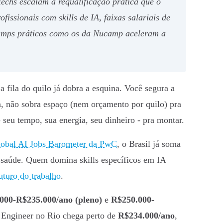
echs escalam a requalificação prática que o
issionais com skills de IA, faixas salariais de
camps práticos como os da Nucamp aceleram a
a fila do quilo já dobra a esquina. Você segura a
ada, não sobra espaço (nem orçamento por quilo) pra
 seu tempo, sua energia, seu dinheiro - pra montar.
obal AI Jobs Barometer da PwC
, o Brasil já soma
, saúde. Quem domina skills específicos em IA
uturo do trabalho
.
000-R$235.000/ano (pleno)
e
R$250.000-
 Engineer no Rio chega perto de
R$234.000/ano
,