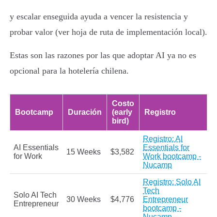
y escalar enseguida ayuda a vencer la resistencia y
probar valor (ver hoja de ruta de implementación local).
Estas son las razones por las que adoptar AI ya no es
opcional para la hotelería chilena.
Costo
Bootcamp
Duración
(early
Registro
bird)
Registro: AI
AI Essentials
Essentials for
15 Weeks
$3,582
for Work
Work bootcamp -
Nucamp
Registro: Solo AI
Tech
Solo AI Tech
30 Weeks
$4,776
Entrepreneur
Entrepreneur
bootcamp -
Nucamp